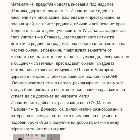
Математика, представи своята иновация под надслов
„Помним, дерзаем, очакваме!“. Иновативните идеи са
насочени към опознаване, изследване и преоткриване на
родния край, неговите традиции, обичаи и най-вече история.
Водени от своите цели, учениците от IV „a“ клас, заедно със
своя учител г-жа Станева, „разследват“ като истински
детективи родния ни град, изучават оригинални текстове на
местни обичаи и предания, практикуват занаятите от
миналото ни, влизат в ролята на екскурзоводи, превръщат се
в общински съветници, пресъздават обичаи, създават
театрални постановки, свързани с Първото Българско
царство и не само … обикват завинаги родния ни кРАЙ!
Осъвършенстват се и в негово „рекламиране“, за да може
той да бъде опознат и посетен от все повече хора, които са
успеят да се докоснат до неговата магия!
Иновативните дейности, развиващи се в СУ „Максим
Райкович“ – гр. Дряново, са изключително разнообразни и
интересни и заслужават своето внимание на още много
подобни събития за споделяне на добри практики между
образователните институции!