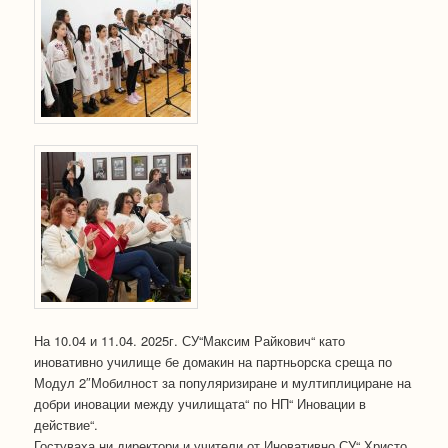
На 10.04 и 11.04. 2025г. СУ“Максим Райкович“ като
иновативно училище бе домакин на партньорска среща по
Модул 2″Мобилност за популяризиране и мултиплициране на
добри иновации между училищата“ по НП“ Иновации в
действие“.
Гостуваха ни директори и учители от Иновативно СУ“ Христо