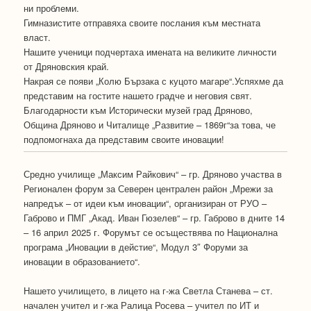
ни проблеми.
Гимназистите отправяха своите послания към местната
власт.
Нашите ученици подчертаха имената на великите личности
от Дряновския край.
Накрая се появи „Колю Бързака с куцото магаре“.Успяхме да
представим на гостите нашето градче и неговия свят.
Благодарности към Исторически музей град Дряново,
Община Дряново и Читалище „Развитие – 1869г“за това, че
подпомогнаха да представим своите иновации!
Средно училище „Максим Райкович“ – гр. Дряново участва в
Регионален форум за Северен централен район „Мрежи за
напредък – от идеи към иновации“, организиран от РУО –
Габрово и ПМГ „Акад. Иван Гюзелев“ – гр. Габрово в дните 14
– 16 април 2025 г. Форумът се осъществява по Национална
програма „Иновации в дейстие“, Модул 3″ Форуми за
иновации в образованието“.
Нашето училището, в лицето на г-жа Светла Станева – ст.
начален учител и г-жа Ралица Росева – учител по ИТ и