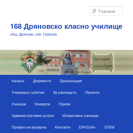
Търс
168 Дряновско класно училище
общ. Дряново, обл. Габрово
Основно
Начало
Документи
Организация
Към
меню
Училищни събития
За училището
Проекти
основното
Ученици
Конкурси
Прием
съдържание
Административни услуги
Иновативно училище
Профил на купувача
Контакти
ЕРАЗЪМ+
STEM