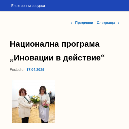
Електронни ресурси
Навигация
←
Предишни
Следваща
→
в
публикациите
Национална програма
„Иновации в действие“
Posted on
17.04.2025