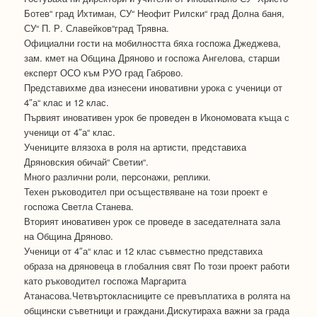
Ботев“ град Ихтиман, СУ“ Неофит Рилски“ град Долна баня,
СУ“ П. Р. Славейков“град Трявна.
Официални гости на мобилността бяха госпожа Джеджева,
зам. кмет на Община Дряново и госпожа Ангелова, старши
експерт ОСО към РУО град Габрово.
Представихме два изнесени иновативни урока с ученици от
4″а“ клас и 12 клас.
Първият иновативен урок бе проведен в Икономовата къща с
ученици от 4″а“ клас.
Учениците влязоха в роля на артисти, представиха
Дряновския обичай“ Светии“.
Много различни роли, персонажи, реплики.
Техен ръководител при осъществяване на този проект е
госпожа Светла Станева.
Вторият иновативен урок се проведе в заседателната зала
на Община Дряново.
Ученици от 4″а“ клас и 12 клас съвместно представиха
образа на дряновеца в глобалния свят По този проект работи
като ръководител госпожа Маргарита
Атанасова.Четвъртокласниците се превъплатиха в ролята на
общински съветници и граждани.Дискутираха важни за града