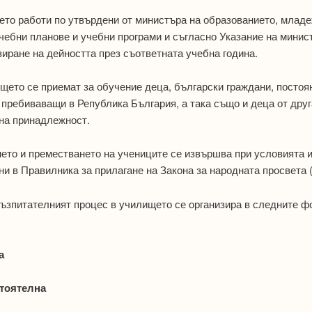
о работи по утвърдени от министъра на образованието, младе
чебни планове и учебни програми и съгласно Указание на минис
зиране на дейността през съответната учебна година.
ето се приемат за обучение деца, български граждани, постоя
пребиваващи в Република България, а така също и деца от друг
на принадлежност.
то и преместването на учениците се извършва при условията и
и в Правилника за прилагане на Закона за народната просвета
ъзпитателният процес в училището се организира в следните ф
:
а
стоятелна