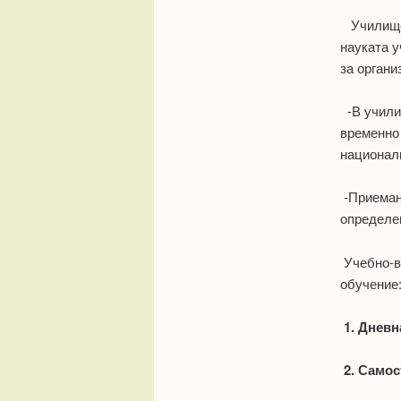
Училищет
науката у
за органи
-В училищ
временно 
национал
-Приемане
определен
Учебно-в
обучение
1. Дневн
2. Само