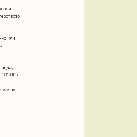
жта и
терството
нно или
а
 реда,
 (ППЗНП).
орми на