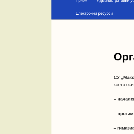
Прием
Административни у
основното
Електронни ресурси
съдържание
Орг
СУ „Мак
което оси
−
начале
−
прогим
– гимази