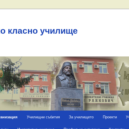
ко класно училище
ганизация
Училищни събития
За училището
Проекти
У