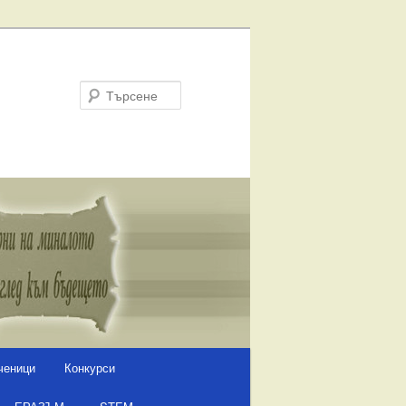
Търсене
ченици
Конкурси