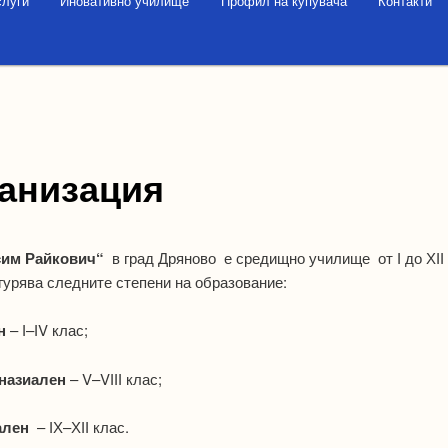
слуги
Иновативно училище
Профил на купувача
Контакти
анизация
сим Райкович“
в град Дряново е средищно училище от І до ХІІ 
гурява следните степени на образование:
н
– І–ІV клас;
назиален
– V–VІІІ клас;
ален
– ІХ–ХІІ клас.