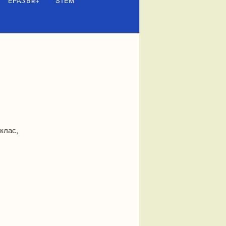
ЕРАЗЪМ+
STEM
клас,