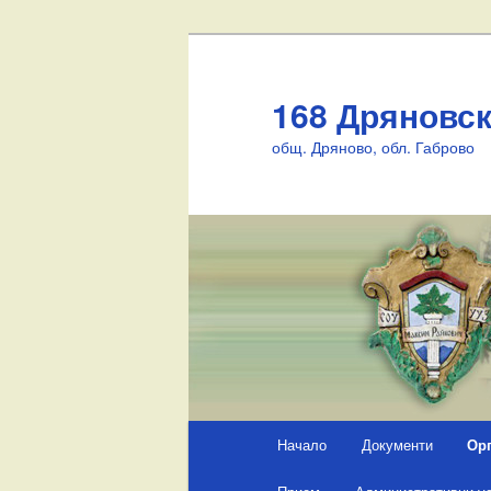
168 Дряновс
общ. Дряново, обл. Габрово
Основно
Начало
Документи
Ор
Към
меню